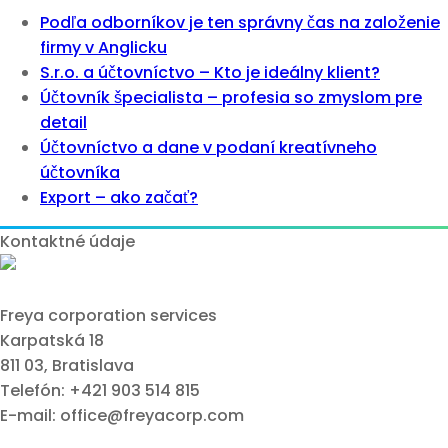
Podľa odborníkov je ten správny čas na založenie
firmy v Anglicku
S.r.o. a účtovníctvo – Kto je ideálny klient?
Účtovník špecialista – profesia so zmyslom pre
detail
Účtovníctvo a dane v podaní kreatívneho
účtovníka
Export – ako začať?
Kontaktné údaje
Freya corporation services
Karpatská 18
811 03, Bratislava
Telefón: +421 903 514 815
E-mail: office@freyacorp.com