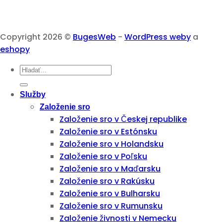
Copyright 2026 ©
BugesWeb
-
WordPress weby
a
eshopy
Služby
Založenie sro
Založenie sro v Českej republike
Založenie sro v Estónsku
Založenie sro v Holandsku
Založenie sro v Poľsku
Založenie sro v Maďarsku
Založenie sro v Rakúsku
Založenie sro v Bulharsku
Založenie sro v Rumunsku
Založenie živnosti v Nemecku