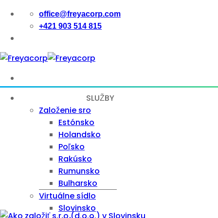
Skip
office@freyacorp.com
to
+421 903 514 815
content
SLUŽBY
Založenie sro
Estónsko
Holandsko
Poľsko
Rakúsko
Rumunsko
Bulharsko
Virtuálne sídlo
Slovinsko