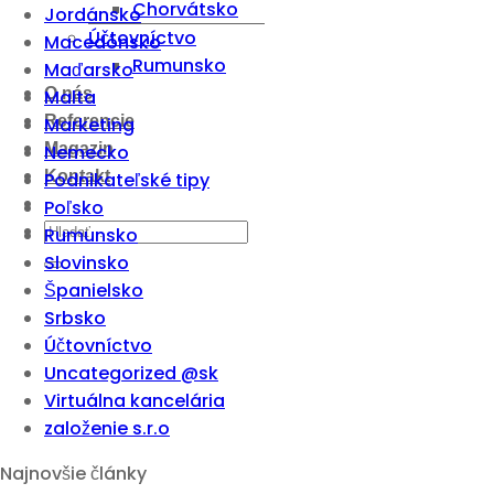
Chorvátsko
Jordánsko
Účtovníctvo
Macedónsko
Rumunsko
Maďarsko
O nás
Malta
Referencie
Marketing
Magazin
Nemecko
Kontakt
Podnikateľské tipy
Poľsko
Rumunsko
Slovinsko
Španielsko
Srbsko
Účtovníctvo
Uncategorized @sk
Virtuálna kancelária
založenie s.r.o
Najnovšie články