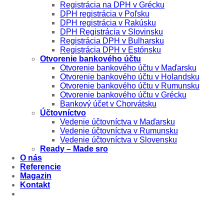
Registrácia na DPH v Grécku
DPH registrácia v Poľsku
DPH registrácia v Rakúsku
DPH Registrácia v Slovinsku
Registrácia DPH v Bulharsku
Registrácia DPH v Estónsku
Otvorenie bankového účtu
Otvorenie bankového účtu v Maďarsku
Otvorenie bankového účtu v Holandsku
Otvorenie bankového účtu v Rumunsku
Otvorenie bankového účtu v Grécku
Bankový účet v Chorvátsku
Účtovníctvo
Vedenie účtovníctva v Maďarsku
Vedenie účtovníctva v Rumunsku
Vedenie účtovníctva v Slovensku
Ready – Made sro
O nás
Referencie
Magazin
Kontakt