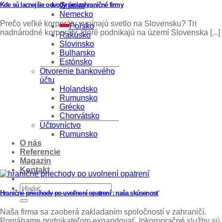
Grécko
Kde sú lacnejšie odvody pre zahraničné firmy
Nemecko
Prečo veľké korporáty vypínajú svetlo na Slovensku? Tri
Poľsko
nadnárodné korporáty, ktoré podnikajú na území Slovenska [...]
Rakúsko
Slovinsko
Bulharsko
Estónsko
Otvorenie bankového
účtu
Holandsko
Rumunsko
Grécko
Chorvátsko
Účtovníctvo
Rumunsko
O nás
Referencie
Magazin
Kontakt
Hraničné priechody po uvoľnení opatrení : naša skúsenosť
Naša firma sa zaoberá zakladaním spoločností v zahraničí.
Pomáhame podnikateľom expandovať. Inkorporačné služby sú