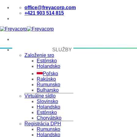
Skip
office@freyacorp.com
to
+421 903 514 815
content
SLUŽBY
Založenie sro
Estónsko
Holandsko
Poľsko
Rakúsko
Rumunsko
Bulharsko
Virtuálne sídlo
Slovinsko
Holandsko
Estónsko
Chorvátsko
Registrácia DPH
Rumunsko
Holandsko