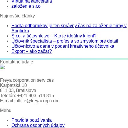
Virtuálna kancelária
založenie s.r.o
Najnovšie články
Podľa odborníkov je ten správny čas na založenie firmy v
Anglicku
S.r.o. a účtovníctvo – Kto je ideálny klient?
Účtovník špecialista – profesia so zmyslom pre detail
Účtovníctvo a dane v podaní kreatívneho účtovníka
Export – ako začať?
Kontaktné údaje
Freya corporation services
Karpatská 18
811 03, Bratislava
Telefón: +421 903 514 815
E-mail: office@freyacorp.com
Menu
Pravidlá používania
Ochrana osobných údajov