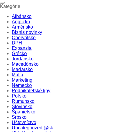
Kategórie
Albánsko
Anglicko
Arménsko
Biznis novinky
Chorvátsko
DPH
Expanzia
Grécko
Jordánsko
Macedónsko
Maďarsko
Malta
Marketing
Nemecko
Podnikateľské tipy
Poľsko
Rumunsko
Slovinsko
Španielsko
Srbsko
Účtovníctvo
Uncategorized @sk